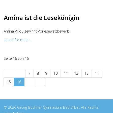
Amina ist die Lesekönigin
Amina Pijjou gewinnt Vorlesewettbewerb.
Lesen Sie mehr....
Seite 16 von 16
7
8
9
10
11
12
13
14
15
16
© 2026 Georg-Büchner-Gymnasium Bad Vilbel. Alle Rechte