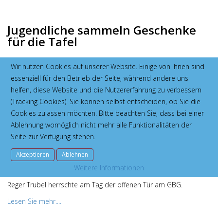
Jugendliche sammeln Geschenke
für die Tafel
Wir nutzen Cookies auf unserer Website. Einige von ihnen sind
GBG-Schüler haben einen mächtigen Geschenke-Berg für
essenziell für den Betrieb der Seite, während andere uns
bedürftige Kinder aus Bad Vilbel zusammengetragen.
helfen, diese Website und die Nutzererfahrung zu verbessern
Lesen Sie mehr....
(Tracking Cookies). Sie können selbst entscheiden, ob Sie die
Cookies zulassen möchten. Bitte beachten Sie, dass bei einer
Ablehnung womöglich nicht mehr alle Funktionalitäten der
Seite zur Verfügung stehen.
GBG lässt hinter die Kulissen
blicken
Akzeptieren
Ablehnen
Weitere Informationen
Reger Trubel herrschte am Tag der offenen Tür am GBG.
Lesen Sie mehr....