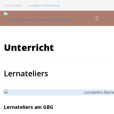
06101-542570
poststelle5171@schule.hessen.de
Unterricht
Lernateliers
Lernateliers am GBG