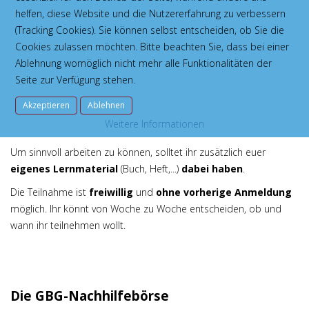
In den Lernateliers steht euch auf die Lehrwerke abgestimmtes
helfen, diese Website und die Nutzererfahrung zu verbessern
Material
zur Verfügung, das zur
selbstständigen
(Tracking Cookies). Sie können selbst entscheiden, ob Sie die
Wiederholung und Übung
von Lerninhalten genutzt werden
Cookies zulassen möchten. Bitte beachten Sie, dass bei einer
kann. Es können auch
Hausaufgaben
erledigt, Aufgaben aus
Ablehnung womöglich nicht mehr alle Funktionalitäten der
den
Förderplänen
bearbeitet oder
Fragen
geklärt werden. Ihr
Seite zur Verfügung stehen.
könnt
individuell
arbeiten oder euch
in Kleingruppen
Akzeptieren
Ablehnen
gegenseitig unterstützen – sofern ihr dabei für eine
ruhige,
Weitere Informationen
konzentrierte Arbeitsatmosphäre
sorgt.
Um sinnvoll arbeiten zu können, solltet ihr zusätzlich euer
eigenes Lernmaterial
(Buch, Heft,...)
dabei haben
.
Die Teilnahme ist
freiwillig
und
ohne vorherige Anmeldung
möglich. Ihr könnt von Woche zu Woche entscheiden, ob und
wann ihr teilnehmen wollt.
Die GBG-Nachhilfebörse