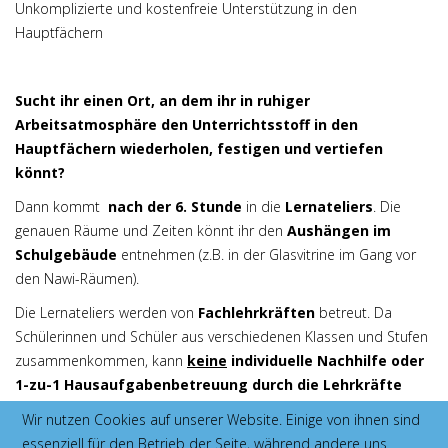
Unkomplizierte und kostenfreie Unterstützung in den
Hauptfächern
Sucht ihr einen Ort, an dem ihr in ruhiger
Arbeitsatmosphäre den Unterrichtsstoff in den
Hauptfächern wiederholen, festigen und vertiefen
könnt?
Dann kommt
nach der 6. Stunde
in die
Lernateliers
. Die
genauen Räume und Zeiten könnt ihr den
Aushängen im
Schulgebäude
entnehmen (z.B. in der Glasvitrine im Gang vor
den Nawi-Räumen).
Die Lernateliers werden von
Fachlehrkräften
betreut. Da
Schülerinnen und Schüler aus verschiedenen Klassen und Stufen
zusammenkommen, kann
keine
individuelle Nachhilfe oder
1-zu-1 Hausaufgabenbetreuung durch die Lehrkräfte
erfolgen. Sie stehen euch jedoch bei Fragen sowie für Hilfen oder
Wir nutzen Cookies auf unserer Website. Einige von ihnen sind
Anregungen zur Seite.
essenziell für den Betrieb der Seite, während andere uns