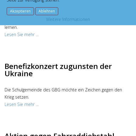
Schüler*innen
Akzeptieren
Ablehnen
Weitere Informationen
Ukrainische Schüler*innen am GBG können nun noch besser
lernen.
Lesen Sie mehr ...
Benefizkonzert zugunsten der
Ukraine
Die Schulgemeinde des GBG möchte ein Zeichen gegen den
Krieg setzen.
Lesen Sie mehr ...
Aktion gegen Fahrraddiebstahl