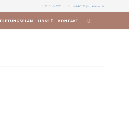
06101-542570
poststelle5171@schule.hessen.de
RTRETUNGSPLAN
LINKS
KONTAKT