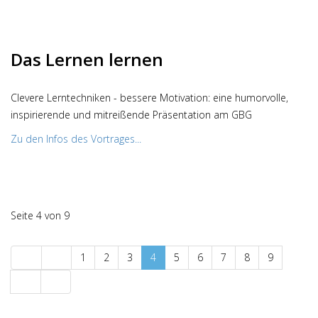
Das Lernen lernen
Clevere Lerntechniken - bessere Motivation: eine humorvolle,
inspirierende und mitreißende Präsentation am GBG
Zu den Infos des Vortrages...
Seite 4 von 9
1
2
3
4
5
6
7
8
9