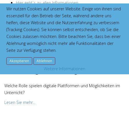
Hier geht´s zu allen Informationen
Wir nutzen Cookies auf unserer Website. Einige von ihnen sind
Direkt und ganz einfach anmelden über die "life teach us"
essenziell für den Betrieb der Seite, während andere uns
App ...
helfen, diese Website und die Nutzererfahrung zu verbessern
... oder anmelden über die Homepage:
(Tracking Cookies). Sie können selbst entscheiden, ob Sie die
www.lifeteachus.org
Cookies zulassen möchten. Bitte beachten Sie, dass bei einer
Ablehnung womöglich nicht mehr alle Funktionalitäten der
Seite zur Verfügung stehen.
Akzeptieren
Ablehnen
Die richtige Mischung macht´s
Weitere Informationen
Welche Rolle spielen digitale Plattformen und Möglichkeiten im
Unterricht?
Lesen Sie mehr...