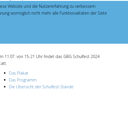
esen Sie mehr...
 diese Website und die Nutzererfahrung zu verbessern
hnung womöglich nicht mehr alle Funktionalitäten der Seite
GBG Schulfest am 11.07.24
m 11.07. von 15-21 Uhr findet das GBG Schulfest 2024
tatt.
Das Plakat
Das Programm
Die Übersicht der Schulfest-Stände