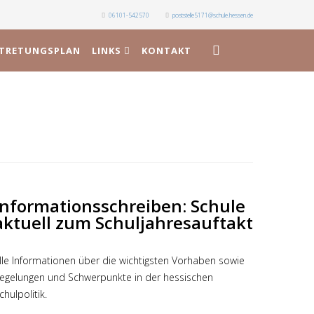
06101-542570
poststelle5171@schule.hessen.de
RTRETUNGSPLAN
LINKS
KONTAKT
Informationsschreiben: Schule
aktuell zum Schuljahresauftakt
lle Informationen über die wichtigsten Vorhaben sowie
egelungen und Schwerpunkte in der hessischen
chulpolitik.