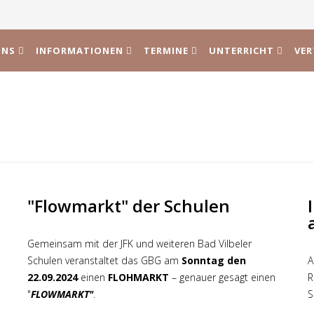
UNS
INFORMATIONEN
TERMINE
UNTERRICHT
VE
"Flowmarkt" der Schulen
Gemeinsam mit der JFK und weiteren Bad Vilbeler
Schulen veranstaltet das GBG am
Sonntag den
A
22.09.2024
einen
FLOHMARKT
– genauer gesagt einen
R
"
FLOWMARKT"
.
S