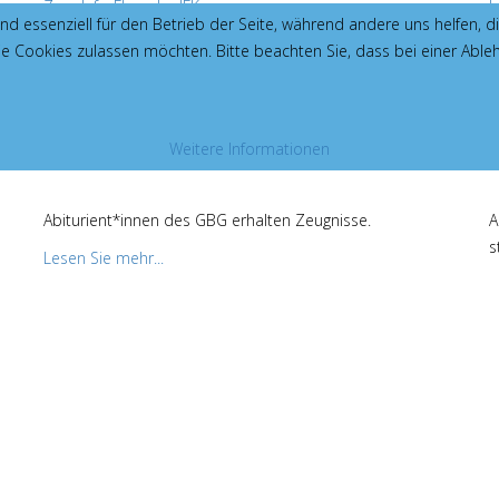
Zum Info-Flyer der JFK...
L
ind essenziell für den Betrieb der Seite, während andere uns helfen,
die Cookies zulassen möchten. Bitte beachten Sie, dass bei einer Able
Weitere Informationen
Zwölfmal mit der Traumnote
Abiturient*innen des GBG erhalten Zeugnisse.
A
s
Lesen Sie mehr...